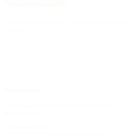
IN DEN WARENKORB
Knotenmütze
Seegrün
Menge
Artikelnummer:
Knotenmütze010
Kategorien:
Baby Artikel
,
Zubehör
Produktdetails
Die Mütze aus hautfreundlicher Baumwolle mit einem
verspielten Knoten.
– mittelschwerer Stoff
– Hautfreundlich und atmungsaktiv dank weicher