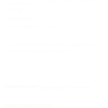
36-40 cm, 41-44 cm, 45-48 cm, 49-
Kopfumfang
52 cm
Grösse
Rezensionen
Es gibt noch keine Rezensionen.
Nur angemeldete Kunden, die dieses Produkt gekauft
haben, dürfen eine Rezension abgeben.
Kopfumfang Grösse
Zurücksetzen
Waffel