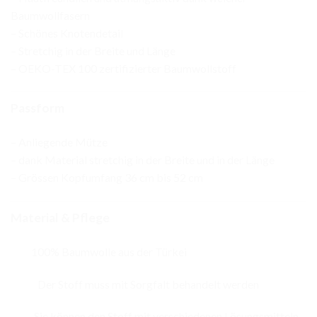
Baumwollfasern
– Schönes Knotendetail
– Stretchig in der Breite und Länge
– OEKO-TEX 100 zertifizierter Baumwollstoff
Passform
– Anliegende Mütze
– dank Material stretchig in der Breite und in der Länge
– Grössen Kopfumfang 36 cm bis 52 cm
Material & Pflege
100% Baumwolle aus der Türkei
Der Stoff muss mit Sorgfalt behandelt werden
Sie können den Stoff mit verschiedenen Lösungsmitteln,