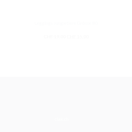
Leggings Jungletiere Grösse 80
Ursprünglicher
Aktueller
CHF
19.00
CHF
15.00
Preis
Preis
war:
ist:
CHF 19.00
CHF 15.00.
clak.ch