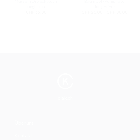
Musselin Dreieckstuch
Baumwoll-Pumphose
Jungletiere
Jungletiere
Preiss
CHF
15.00
CHF
23.00
–
CHF
30.00
CHF 2
bis
CHF 3
clak.ch
Über uns
Kontakt