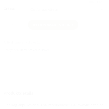
ZURÜCKSETZEN
Grösse
Waffel Pullover Seegrün Menge
IN DEN WARENKORB
Artikelnummer:
Pullover12
Kategorien:
Baby Artikel
,
Pullover
Produktdetails
Der Raglanpullover aus hautfreundlicher Baumwolle hat eine