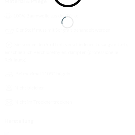
Material & Pflege
100% Baumwolle aus der Türkei
Der Stoff muss mit Sorgfalt behandelt werden
Sie können den Stoff mit verschiedenen Lösungsmitteln,
einschließlich Perchlorethylen, dämpfen (professionelle
Reinigung)
Bei maximal 110°C bügeln
Nicht bleichen
Nicht im Trockner trocknen
Herstellung