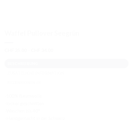
Waffel Pullover Seegrün
Preisspanne:
CHF
25.00
–
CHF
34.00
CHF 25.00
bis
BESCHREIBUNG
CHF 34.00
ZUSÄTZLICHE INFORMATION
REZENSIONEN (0)
-100% Baumwolle
-locker geschnitten
-Waschen bis 40°
-Handgemacht in der Schweiz