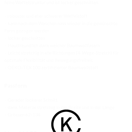
feine Waffelstruktur und ist locker geschnitten.
– robuster und eher schwerer Waffelstoff
– kann nach dem Waschen nass wieder in die gewünschte
Form gezogen werden
– locker geschnitten
– Hautfreundlich dank weicher Baumwollfasern
– Leicht stretchig in alle Richtungen (4-Wege-Stretch) für
optimale Flexibilität und Bewegungsfreiheit
– OEKO-TEX 100 zertifizierter Baumwollstoff
Passform
– Gerader lockerer Schnitt
– dank Material stretchig in der Breite und in der Länge
– Grössen 62-134