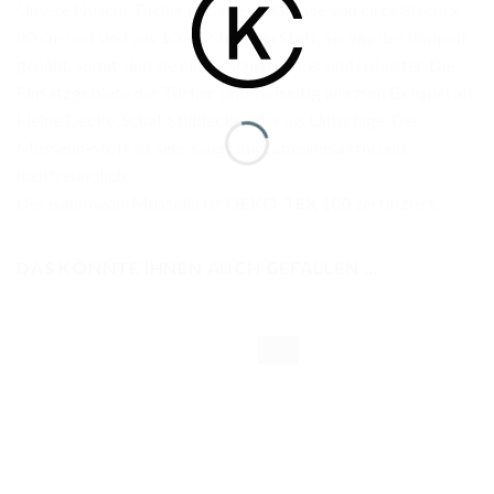
Unsere Nuschi-Tücher haben eine Grösse von circa 80 cm x
80 cm und sind aus 100% Musselin Stoff. Sie wurden doppelt
genäht, somit sind sie ein bisschen dicker und robuster. Die
Einsatzgebiete der Tücher sind vielseitig wie zum Beispiel als
kleine Decke, Schal, Stilldecke oder als Unterlage. Der
Musselin-Stoff ist sehr saugfähig, atmungsaktiv und
hautfreundlich.
Der Baumwoll-Musselin ist
OEKO-TEX 100
zertifiziert.
DAS KÖNNTE IHNEN AUCH GEFALLEN …
-33%