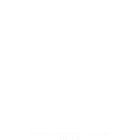
Knopfdruck-Täschli Heissluftballoons Blau
CHF
18.00