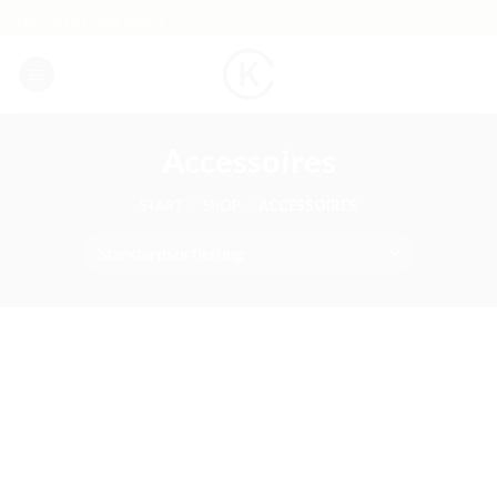
Skip
NACHHALTIGE MODE
to
content
Accessoires
START
/
SHOP
/
ACCESSOIRES