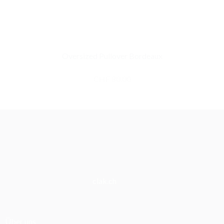
Oversized Pullover Bordeaux
CHF
80.00
clak.ch
Über uns