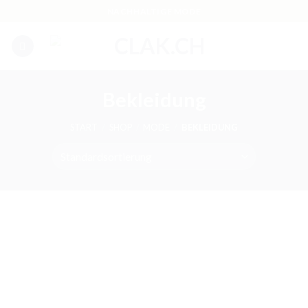
Skip
NACHHALTIGE MODE
to
content
Bekleidung
START
/
SHOP
/
MODE
/
BEKLEIDUNG