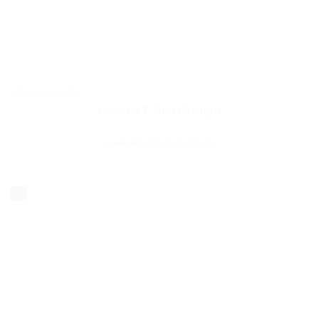
Nicht vorrätig
Caroline T-Shirt Orangen
Ursprünglicher
Aktueller
CHF
45.00
CHF
25.00
Preis
Preis
war:
ist:
BIO
CHF 45.00
CHF 25.00.