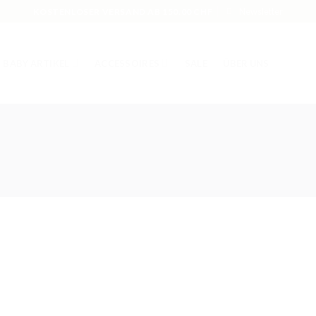
Newsletter
KOSTENLOSER VERSAND AB 150.00 CHF
BABY ARTIKEL
ACCESSOIRES
SALE
ÜBER UNS