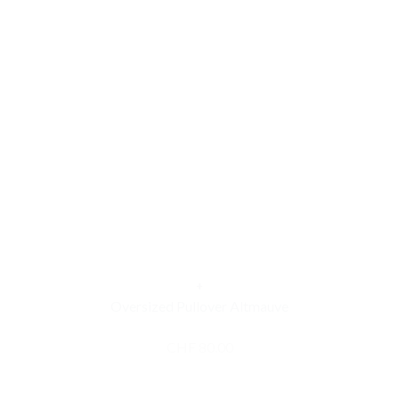
+
Dieses
Oversized Pullover Altmauve
Produkt
CHF
80.00
weist
mehrere
Varianten