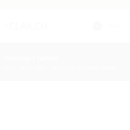
Skip
to
content
MODE
Pullover | Jacken
START
/
SHOP
/
MODE
/
BEKLEIDUNG
/
PULLOVER | JACKEN