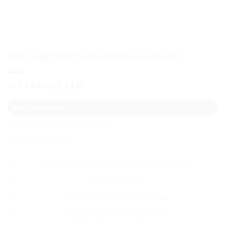
Bio Leggings Salbeigrün Grösse 92
Ursprünglicher
Aktueller
CHF
18.00
CHF
14.00
Preis
Preis
war:
ist:
BESCHREIBUNG
CHF 18.00
CHF 14.00.
ZUSÄTZLICHE INFORMATION
REZENSIONEN (0)
Material: 95% Bio-Baumwolle 5% Elasthan
Waschen bis 30°
verschiedene Längen verfügbar
Handgemacht in der Schweiz