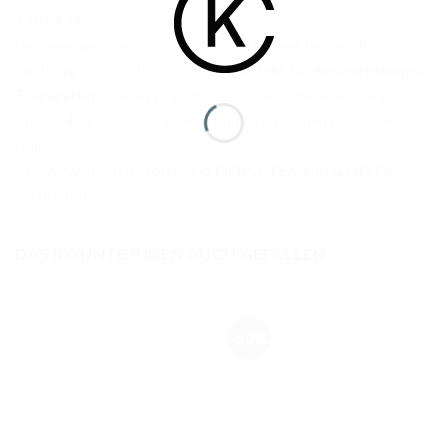
128 | 134.
Die Leggings ist aus Bio-Baumwoll-Stoff welcher weich,
saugfähig und hautfreundlich ist –
perfekt für ein angenehmes
Tragegefühl
. Die Leggings gibt es in 3 verschiedenen Längen:
Kurz, 3/4 Länge und Lang. Beim Bund hat es einen elastischen
Gummizug.
Alle verwendeten Stoffe sind
OEKO-TEX 100 & GOTS
zertifiziert.
DAS KÖNNTE IHNEN AUCH GEFALLEN …
-50%