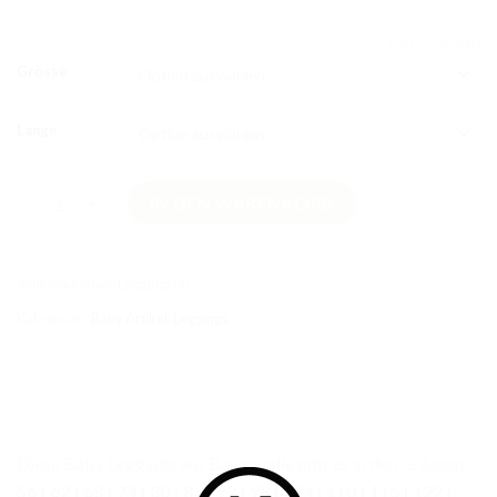
ZURÜCKSETZEN
Grösse
Länge
Bio Leggings Salbeigrün Grösse 92 Menge
IN DEN WARENKORB
Artikelnummer:
Leggings08
Kategorien:
Baby Artikel
,
Leggings
Diese Baby Leggings aus Baumwolle gibt es in den Grössen
56 | 62 | 68 | 74 | 80 | 86 | 92 | 98 | 104 | 110 | 116 | 122 |