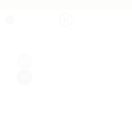
Skip
NACHHALTIGE MODE
to
content
-22%
BIO