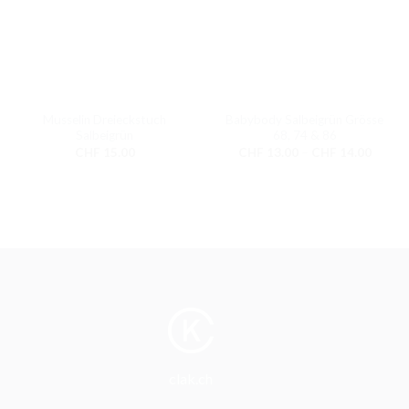
Musselin Dreieckstuch
Babybody Salbeigrün Grösse
Salbeigrün
68, 74 & 86
Preiss
CHF
15.00
CHF
13.00
–
CHF
14.00
CHF 1
bis
CHF 1
clak.ch