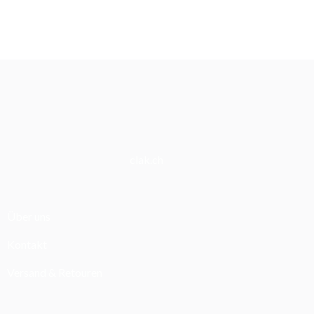
bis
CHF 21.00
clak.ch
Über uns
Kontakt
Versand & Retouren