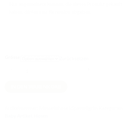
Nur angemeldete Kunden, die dieses Produkt gekauft
haben, dürfen eine Rezension abgeben.
Grösse
Zurücksetzen
Musselin
IN DEN WARENKORB
Pumphose
Salbeigrün
Menge
Artikelnummer:
Musselinhose15pastellgrün
Kategorien:
Baby Artikel
,
Hosen