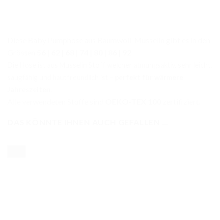
Diese Baby Pumphose aus Baumwoll-Musselin gibt es in den
Grössen
56
|
62
|
68
|
74
|
80
|
86
|
92
.
Die Hose ist aus Musselin Stoff welcher atmungsaktiv, sehr leicht,
saugfähig und hautfreundlich ist –
perfekt für wärmere
Jahreszeiten
.
Alle verwendeten Stoffe sind
OEKO-TEX 100
zertifiziert.
DAS KÖNNTE IHNEN AUCH GEFALLEN …
-36%