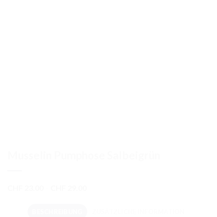
Musselin Pumphose Salbeigrün
Preisspanne:
CHF
23.00
–
CHF
29.00
CHF 23.00
bis
BESCHREIBUNG
ZUSÄTZLICHE INFORMATION