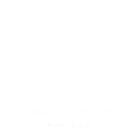
Waffel Baggy Hose Salbeigrün 68, 74, 80 & 86
Preisspanne:
CHF
18.00
–
CHF
21.00
CHF 18.00