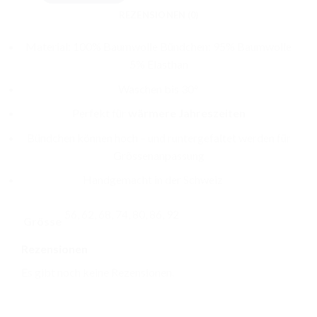
CHF 29.00
REZENSIONEN (0)
Material: 100% Baumwolle Bündchen: 95% Baumwolle
5% Elasthan
Waschen bis 30°
Perfekt für
wärmere Jahreszeiten
Bündchen können hoch – und runtergefaltet werden für
Grössenanpassung
Handgemacht in der Schweiz
56, 62, 68, 74, 80, 86, 92
Grösse
Rezensionen
Es gibt noch keine Rezensionen.