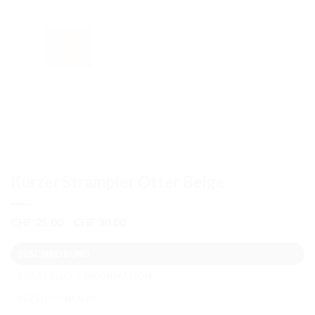
Kurzer Strampler Otter Beige
Preisspanne:
CHF
25.00
–
CHF
30.00
CHF 25.00
bis
BESCHREIBUNG
CHF 30.00
ZUSÄTZLICHE INFORMATION
REZENSIONEN (0)