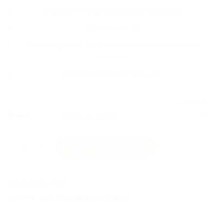
Material: 95% Bio-Baumwolle 5% Elasthan
Waschen bis 30°
Druckknöpfe für praktisches und einfaches Windeln
wechseln
Handgemacht in der Schweiz
ZURÜCKSETZEN
Grösse
Kurzer Strampler Otter Beige Menge
IN DEN WARENKORB
Artikelnummer:
KS02
Kategorien:
Baby Artikel
,
Strampler & Einteiler