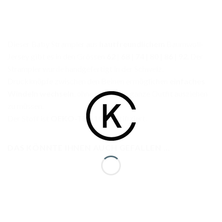
Dieser Baby Strampler aus
hautfreundlichem
Baumwoll-
Jersey gibt es in den Grössen
62
|
68
|
74
|
80
|
86
|
92
. Der
Strampler wurde handgefertigt in der Schweiz.
Druckknöpfe zwischen den Beinen ermöglichen
einfaches
Windeln wechseln
, ohne gleich das ganze Outfit ausziehen
zu müssen.
Der Stoff ist
OEKO-TEX 100
zertifiziert.
DAS KÖNNTE IHNEN AUCH GEFALLEN …