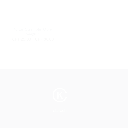
Kurzer Strampler Otter
Seegrün
Preisspanne:
CHF
25.00
–
CHF
30.00
CHF 25.00
bis
CHF 30.00
clak.ch