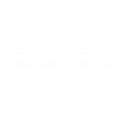
Hellbraun Langarmbody aus
Baumwoll-Pumphose Otter
Baumwolle
Seegrün
Preisspanne:
Preiss
CHF
26.00
–
CHF
32.00
CHF
23.00
–
CHF
29.00
CHF 26.00
CHF 2
bis
bis
CHF 32.00
CHF 2