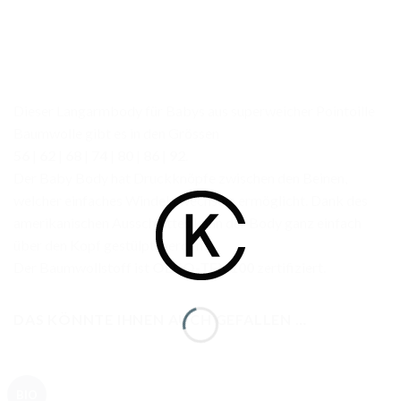
Dieser Langarmbody für Babys aus superweicher Pointoille
Baumwolle gibt es in den Grössen
56
|
62
|
68
|
74
|
80
|
86
|
92
.
Der Baby Body hat Druckknöpfe zwischen den Beinen,
welcher einfaches Windeln wechseln ermöglicht. Dank des
amerikanischen Ausschnittes kann der Body ganz einfach
über den Kopf gestülpt werden.
Der Baumwollstoff ist
OEKO-TEX 100
zertifiziert.
DAS KÖNNTE IHNEN AUCH GEFALLEN …
BIO