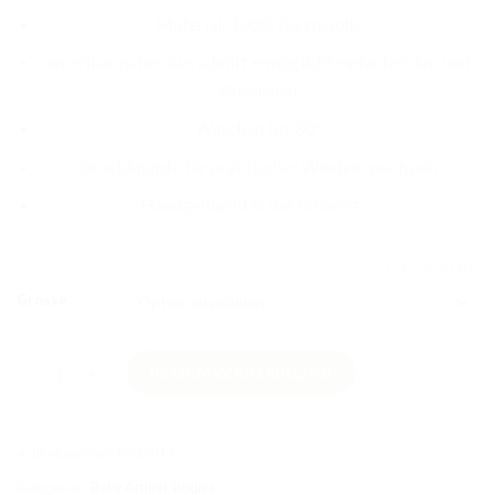
Material: 100% Baumwolle
amerikanischer Ausschnitt ermöglicht einfaches An- und
Ausziehen
Waschen bis 30°
Druckknöpfe für praktisches Windeln wechseln
Handgemacht in der Schweiz
ZURÜCKSETZEN
Grösse
Hellbraun Langarmbody aus Baumwolle Menge
IN DEN WARENKORB
Artikelnummer:
Body017
Kategorien:
Baby Artikel
,
Bodies