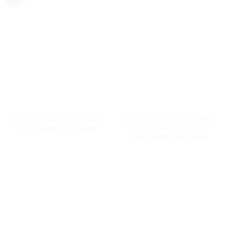
Baumwoll-Pumphose Otter
Kurzer Strampler Otter Beige
Seegrün
Preisspanne:
CHF
25.00
–
CHF
30.00
CHF 25.00
Preiss
CHF
23.00
–
CHF
29.00
bis
CHF 2
CHF 30.00
bis
CHF 2