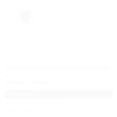
Hellbraun Langarmbody aus Baumwolle
Preisspanne:
CHF
26.00
–
CHF
32.00
CHF 26.00
bis
BESCHREIBUNG
CHF 32.00
ZUSÄTZLICHE INFORMATION
REZENSIONEN (0)