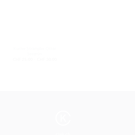
Kurzer Strampler Otter
Seegrün
Preisspanne:
CHF
25.00
–
CHF
30.00
CHF 25.00
bis
CHF 30.00
clak.ch