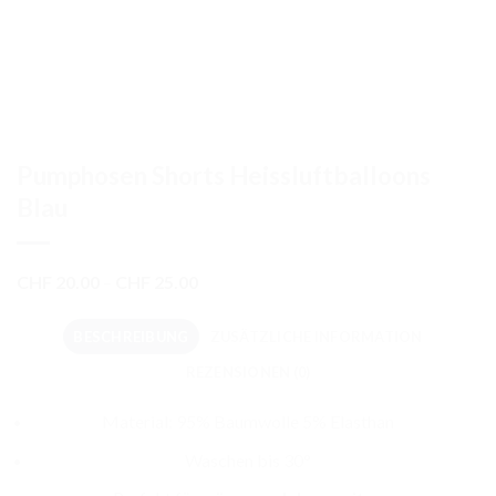
Pumphosen Shorts Heissluftballoons
Blau
Preisspanne:
CHF
20.00
–
CHF
25.00
CHF 20.00
bis
BESCHREIBUNG
ZUSÄTZLICHE INFORMATION
CHF 25.00
REZENSIONEN (0)
Material: 95% Baumwolle 5% Elasthan
Waschen bis 30°