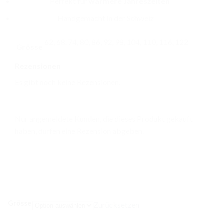
Perfekt für
wärmere Jahreszeiten
Handgemacht in der Schweiz
62, 68, 74, 80, 86, 92, 98, 104, 110, 116, 122
Grösse
Rezensionen
Es gibt noch keine Rezensionen.
Nur angemeldete Kunden, die dieses Produkt gekauft
haben, dürfen eine Rezension abgeben.
Grösse
Zurücksetzen