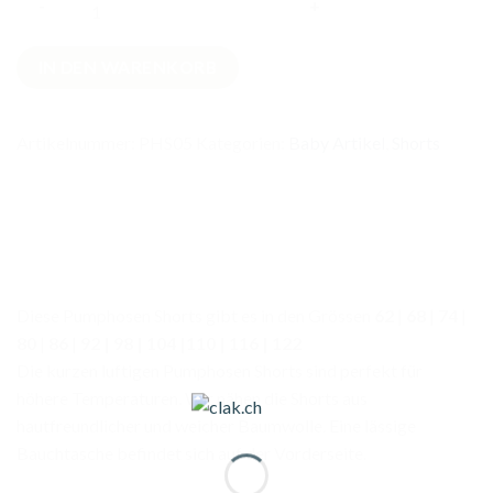
Pumphosen
IN DEN WARENKORB
Shorts
Heissluftballoons
Blau
Artikelnummer:
PHS05
Kategorien:
Baby Artikel
,
Shorts
Menge
Diese Pumphosen Shorts gibt es in den Grössen
62
|
68
|
74
|
80
|
86
|
92 | 98 | 104 |110 | 116 | 122
Die kurzen luftigen Pumphosen Shorts sind perfekt für
höhere Temperaturen. Wir nähen die Shorts aus
hautfreundlicher und weicher Baumwolle. Eine lässige
Bauchtasche befindet sich auf der Vorderseite.