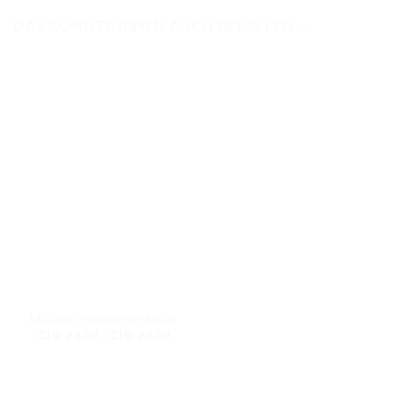
DAS KÖNNTE IHNEN AUCH GEFALLEN …
Musselin Pumphose Mauve
Preisspanne:
CHF
23.00
–
CHF
29.00
CHF 23.00
bis
CHF 29.00