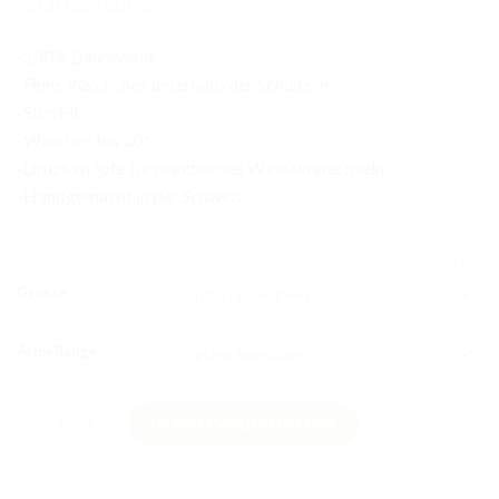
REZENSIONEN (0)
-100% Baumwolle
-Feine Rüschchen unterhalb der Schultern
-Slim Fit
-Waschen bis 30°
-Druckknöpfe für praktisches Windeln wechseln
-Handgemacht in der Schweiz
ZURÜCKSETZEN
Grösse
Ärmellänge
Rüschchen Babybody Schwäne aus Baumwolle Menge
IN DEN WARENKORB