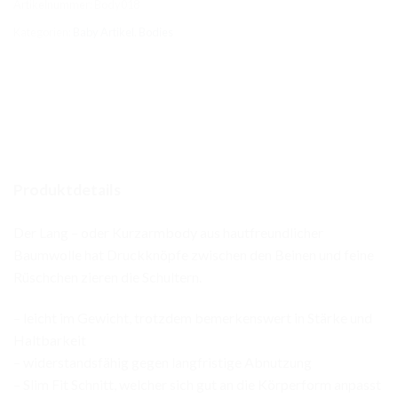
Artikelnummer:
Body018
Kategorien:
Baby Artikel
,
Bodies
Produktdetails
Der Lang – oder Kurzarmbody aus hautfreundlicher
Baumwolle hat Druckknöpfe zwischen den Beinen und feine
Rüschchen zieren die Schultern.
– leicht im Gewicht, trotzdem bemerkenswert in Stärke und
Haltbarkeit
– widerstandsfähig gegen langfristige Abnutzung
– Slim Fit Schnitt, welcher sich gut an die Körperform anpasst