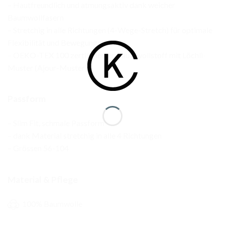
– Hautfreundlich und atmungsaktiv dank weicher
Baumwollfasern
– Stretchig in alle Richtungen (4-Wege-Stretch) für optimale
Flexibilität und Bewegungsfreiheit
– OEKO-TEX 100 zertifizierter Baumwollstoff mit Löchli-
Muster (Ajour-Muster)
Passform
– Slim Fit, schmale Passform
– dank Material stretchig in alle 4 Richtungen
– Grössen 56-104
Material & Pflege
100% Baumwolle