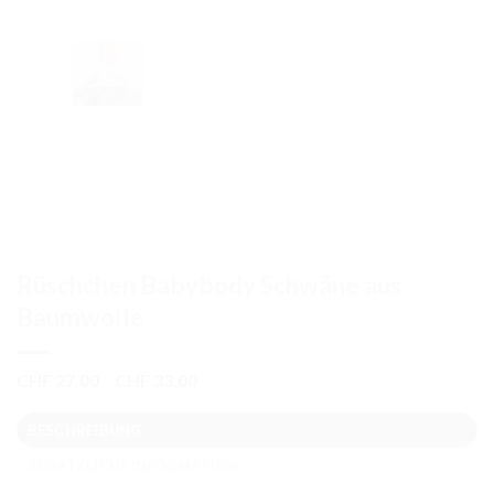
Rüschchen Babybody Schwäne aus
Baumwolle
Preisspanne:
CHF
27.00
–
CHF
33.00
CHF 27.00
bis
BESCHREIBUNG
CHF 33.00
ZUSÄTZLICHE INFORMATION