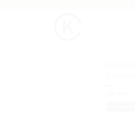
KOSTENLOSER VERSAND AB 150.00 CHF
Newsletter
ANME
Waffel 
Grösse 
CHF
15.00
–
BESCHREIBU
REZENSIO
M