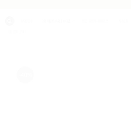
Skip
to
content
MODE
BABY ARTIKEL
ACCESSOIRES
SALE
ÜBER UNS
-40%