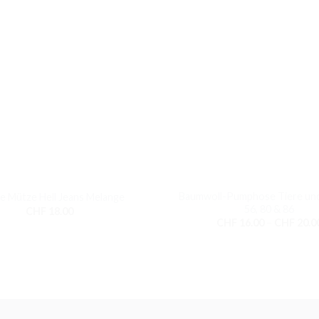
+
Baumwoll-Pumphose Tiere un
e Mütze Hell Jeans Melange
56, 80 & 86
CHF
18.00
CHF
16.00
–
CHF
20.0