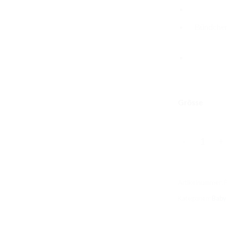
Bündchen
Grösse
Waffel Pump
Artikelnummer:
Kategorien:
Baby 