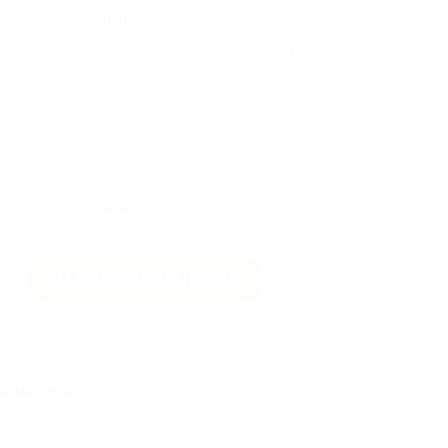
Waschen bis 30°
 können hoch – und runtergefaltet werden für
Grössenanpassung
Handgemacht in der Schweiz
ZURÜCKSETZEN
hose Helljeans Grösse 68 & 80 Menge
IN DEN WARENKORB
Pumphose17
Artikel
,
Hosen