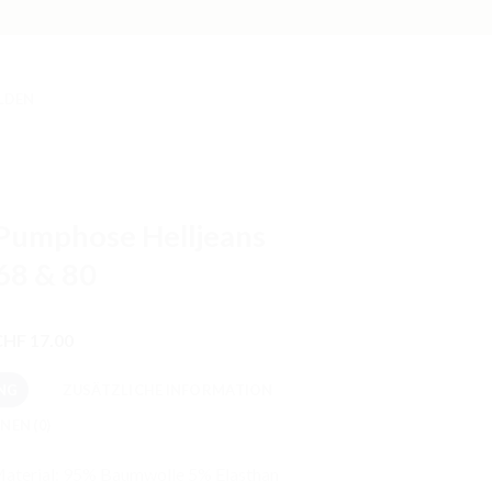
LDEN
Pumphose Helljeans
68 & 80
Preisspanne:
CHF
17.00
CHF 15.00
bis
NG
ZUSÄTZLICHE INFORMATION
CHF 17.00
NEN (0)
aterial: 95% Baumwolle 5% Elasthan