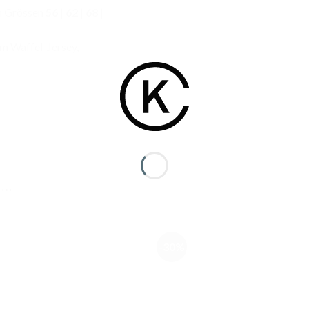
n Grössen
56
|
62
|
68
|
em Waffel-Jersey,
 …
-30%