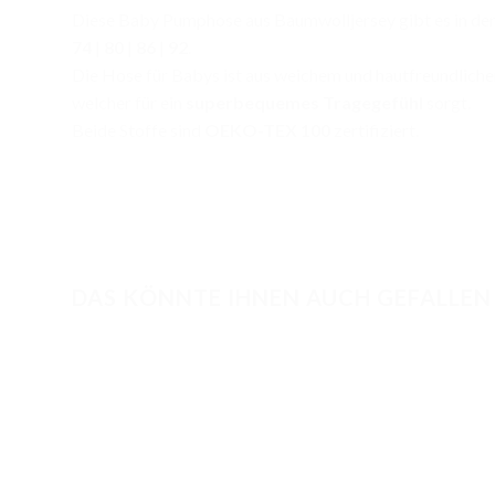
Diese Baby Pumphose aus Baumwolljersey gibt es in de
74
|
80
|
86
|
92
.
Die Hose für Babys ist aus weichem und hautfreundlich
welcher für ein
superbequemes Tragegefühl
sorgt.
Beide Stoffe sind
OEKO-TEX 100
zertifiziert.
DAS KÖNNTE IHNEN AUCH GEFALLEN