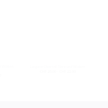
+
+
d Wolken
Langarm Oberteil Tiere und Wolken
W
Preisspanne:
CHF
20.00
–
CHF
22.00
CHF 20.00
Preisspanne:
0
bis
CHF 16.00
CHF 22.00
bis
CHF 20.00