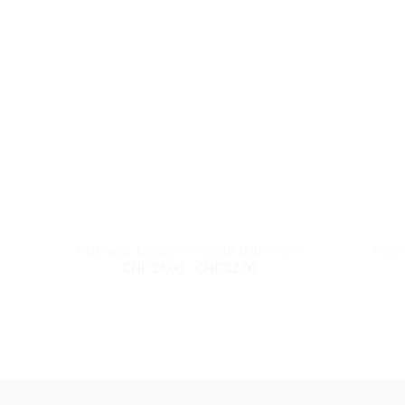
+
+
Hellblauer Langarmbody aus Baumwolle
Beani
Preisspanne:
CHF
26.00
–
CHF
32.00
CHF 26.00
bis
CHF 32.00