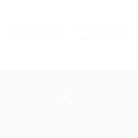
Baumwoll-Pumphose Tiere
Langarm Oberteil Tiere und
und Wolken 56, 80 & 86
Wolken
Preisspanne:
Preiss
CHF
16.00
–
CHF
20.00
CHF
20.00
–
CHF
22.00
CHF 16.00
CHF 2
bis
bis
CHF 20.00
CHF 2
clak.ch