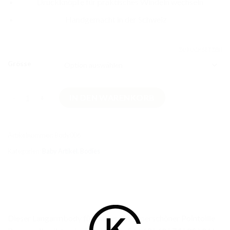
Druckknöpfe für praktisches Windeln wechseln
Handgemacht in der Schweiz
ZURÜCKSETZEN
Grösse
Hellblauer Langarmbody aus Baumwolle Menge
IN DEN WARENKORB
Artikelnummer:
Body006
Kategorien:
Baby Artikel
,
Bodies
Dieser Langarmbody für Babys aus superschöner Pointoille