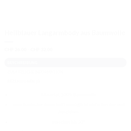
Hellblauer Langarmbody aus Baumwolle
Preisspanne:
CHF
26.00
–
CHF
32.00
CHF 26.00
bis
BESCHREIBUNG
CHF 32.00
ZUSÄTZLICHE INFORMATION
REZENSIONEN (0)
Material: 100% Baumwolle
amerikanischer Ausschnitt ermöglicht einfaches An- und
Ausziehen
Waschen bis 30°