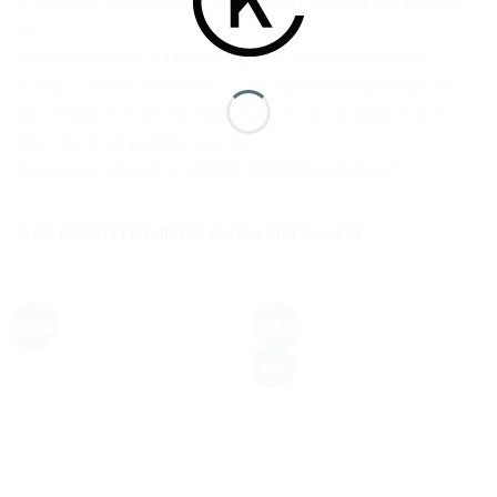
Baumwolle gibt es in den Grössen
56
|
62
|
68
|
74
|
80
|
86
|
92
.
Der Baby Body hat Druckknöpfe zwischen den Beinen,
welcher einfaches Windeln wechseln ermöglicht. Dank des
amerikanischen Ausschnittes kann der Body ganz einfach
über den Kopf gestülpt werden.
Der Baumwollstoff ist
OEKO-TEX 100
zertifiziert.
DAS KÖNNTE IHNEN AUCH GEFALLEN …
-30%
-31%
BIO