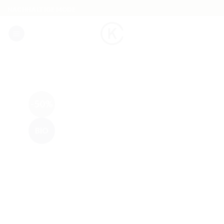
Skip
NACHHALTIGE MODE
to
content
-50%
BIO