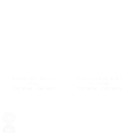
Babystrampler Elefant &
Kakao Langarmbody aus
Maus
Baumwolle
Preisspanne:
Preiss
CHF
38.00
–
CHF
44.00
CHF
26.00
–
CHF
32.00
CHF 38.00
CHF 2
bis
bis
CHF 44.00
CHF 3
-50%
BIO