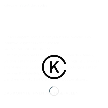
Kategorien:
Baby Artikel
,
Bodies
Dieser Langarmbody für Babys aus superweicher Bio-
Baumwolle gibt es in den Grössen
56
|
62
|
68
|
74
|
80
|
86
|
92
.
Der Baby Body hat Druckknöpfe zwischen den Beinen,
welcher einfaches Windeln wechseln ermöglicht. Dank des
amerikanischen Ausschnittes kann der Body ganz einfach
über den Kopf gestülpt werden.
Der Baumwollstoff ist
OEKO-TEX 100
zertifiziert.
DAS KÖNNTE IHNEN AUCH GEFALLEN …