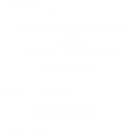
REZENSIONEN (0)
Material: 95% Bio-Baumwolle 5% Elasthan
amerikanischer Ausschnitt ermöglicht einfaches An- und
Ausziehen
Waschen bis 30°
Druckknöpfe für praktisches Windeln wechseln
Handgemacht in der Schweiz
ZURÜCKSETZEN
Grösse
Langarmbody Kakao Elefant & Maus Grösse 80 Menge
IN DEN WARENKORB
Artikelnummer:
Body015