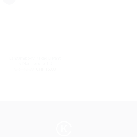
Langarmbody Kakao Elefant
& Maus Grösse 80
Ursprünglicher
Aktueller
CHF
30.00
CHF
15.00
Preis
Preis
war:
ist:
CHF 30.00
CHF 15.00.