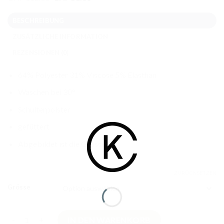
Preis
Preis
war:
ist:
BESCHREIBUNG
CHF 112.00
CHF 58.00.
ZUSÄTZLICHE INFORMATION
REZENSIONEN (0)
64% Polyester 31% Viscose 5% Elasthan
Waschen bei 30°
Schulterpolster
gefüttert
Abgebildet ist die Grösse S
ZURÜCKSETZEN
Grösse
Tartan Blazer Menge
IN DEN WARENKORB