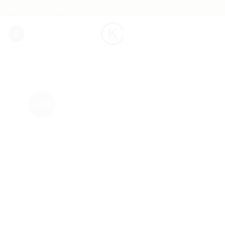
Skip
NACHHALTIGE MODE
to
content
-48%