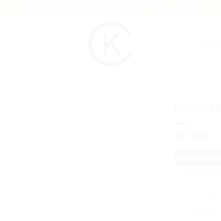
KOSTENLOSER VERSAND AB 150.00 CHF
Newsletter
ANME
Langarm
CHF
30.00
BESCHREIBU
REZENSIO
Mat
amerikani