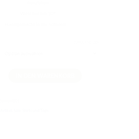
Ausziehen
Waschen bis 30°
Handgemacht in der Schweiz
ZURÜCKSETZEN
rteil Delfine Menge
IN DEN WARENKORB
Oberteil005
Artikel
,
Sale
,
Shirts und Tops