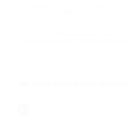
Dieses langarm Oberteil für Babys aus superschöner Bi
den Grössen
62
|
68
|
74
|
80
|
86.
Das Oberteil ist aus hochwertiger, sehr weicher Bio-Bau
die zarte Haut von Babys. Dank des amerikanischen Aus
Body ganz einfach über den Kopf gestülpt werden.
Der Baumwollstoff ist
OEKO-TEX 100 & GOTS
zertifiz
DAS KÖNNTE IHNEN AUCH GEFALLEN
-42%