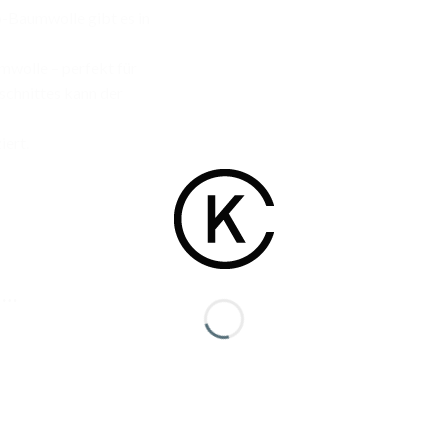
o-Baumwolle gibt es in
mwolle – perfekt für
schnittes kann der
iert.
 …