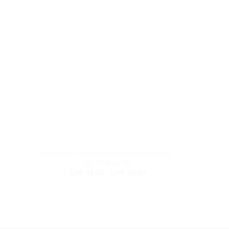
+
Baumwoll-Pumphose Delfine Grösse 62,
68, 74, 86 & 98
Preisspanne:
CHF
14.00
–
CHF
20.00
CHF 14.00
bis
CHF 20.00