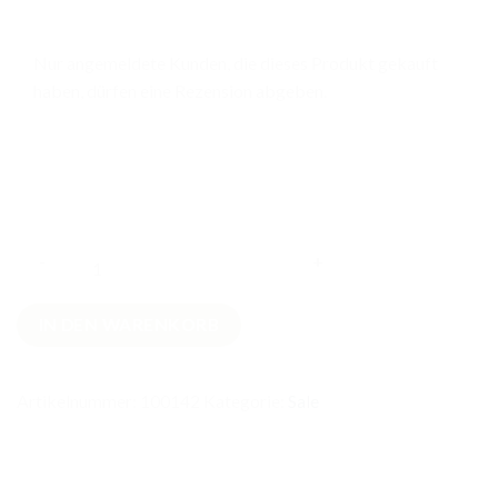
Nur angemeldete Kunden, die dieses Produkt gekauft
haben, dürfen eine Rezension abgeben.
Blauer
IN DEN WARENKORB
Leder
Gürtel
Menge
Artikelnummer:
100142
Kategorie:
Sale