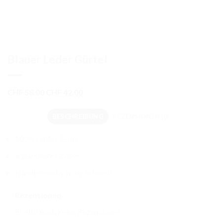
Blauer Leder Gürtel
Ursprünglicher
Aktueller
CHF
58.00
CHF
42.00
Preis
Preis
war:
ist:
BESCHREIBUNG
REZENSIONEN (0)
CHF 58.00
CHF 42.00.
100% echtes Leder
anpassbare Grösse
Handgemacht in der Schweiz
Rezensionen
Es gibt noch keine Rezensionen.