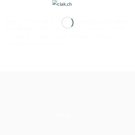
Dieser Gürtel wird um die Taille gelegt und mit Leder-Bändel
zusammen geschnürt. Er ist aus echtem Leder gemacht. Alle
Produkte der Frühling/Sommer Kollektion 2020 sind
handgefertigt in der Schweiz.
clak.ch