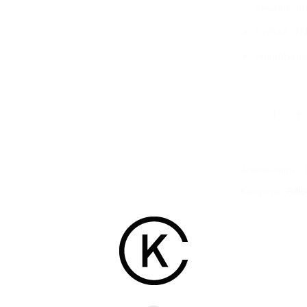
gewünscht
Grösse ON
Handgemac
Vanessa BIO
Artikelnummer:
Kategorien:
Pullo