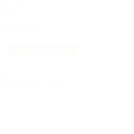
e Form ziehen
E SIZE
ht in der Schweiz
-Baumwollpullover Jeansblau Menge
IN DEN WARENKORB
100361
ver | Jacken
,
Sommer Kollektion 2022