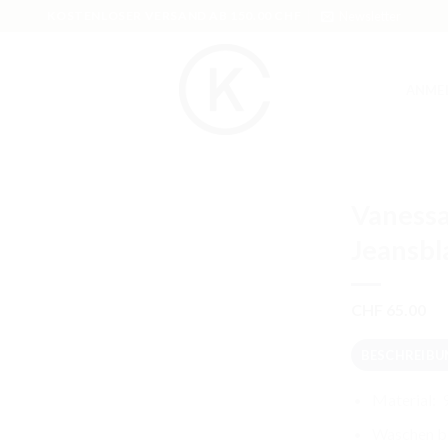
KOSTENLOSER VERSAND AB 150.00 CHF
Newsletter
ANME
Vanessa
Jeansbl
CHF
65.00
BESCHREIBU
Material:
Waschen bi