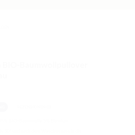
LDEN
 BIO-Baumwollpullover
au
NG
REZENSIONEN (0)
 95% BIO-Baumwolle 5% Elasthan
s 30° und nach dem Waschen nass in die