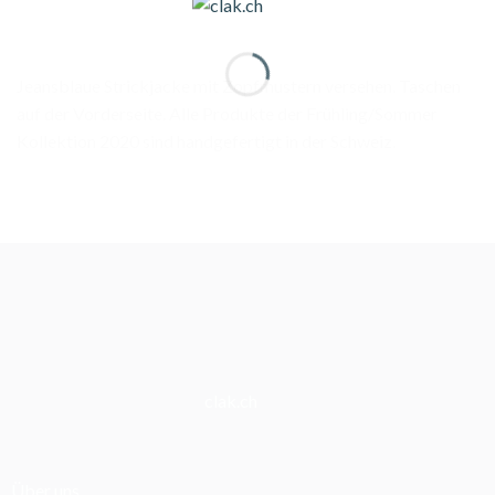
Jeansblaue Strickjacke mit Zopfmustern versehen. Taschen
auf der Vorderseite. Alle Produkte der Frühling/Sommer
Kollektion 2020 sind handgefertigt in der Schweiz.
clak.ch
Über uns