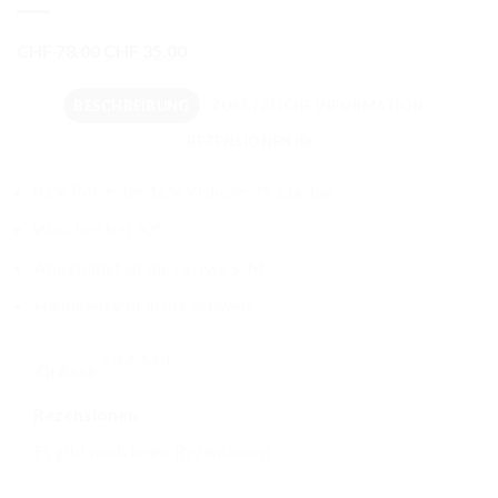
Ursprünglicher
Aktueller
CHF
78.00
CHF
35.00
Preis
Preis
war:
ist:
BESCHREIBUNG
ZUSÄTZLICHE INFORMATION
CHF 78.00
CHF 35.00.
REZENSIONEN (0)
81% Polyester 16% Viskose 3% Elastan
Waschen bei 30°
Abgebildet ist die Grösse S/M
Handgemacht in der Schweiz
S/M, M/L
Grösse
Rezensionen
Es gibt noch keine Rezensionen.