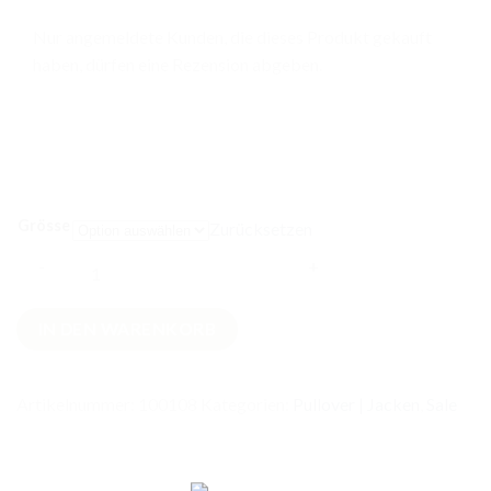
Nur angemeldete Kunden, die dieses Produkt gekauft
haben, dürfen eine Rezension abgeben.
Grösse
Zurücksetzen
Strickjacke
IN DEN WARENKORB
Jeansblau
Menge
Artikelnummer:
100108
Kategorien:
Pullover | Jacken
,
Sale