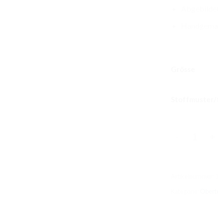
Abgebildet
Handgemac
Grösse
Stoffmuster/
Claudia T-Sh
Artikelnummer:
Kategorie:
Oberte