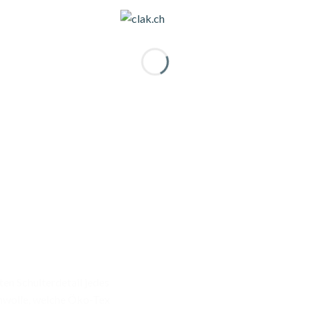
ten Schulterdetail jedes
umwolle, welche Öko-Tex