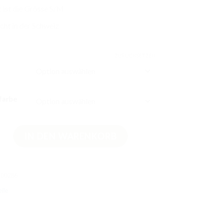
 ist die Grösse S/M
ht in der Schweiz
ZURÜCKSETZEN
farbe
irt Uni lang Menge
IN DEN WARENKORB
100286
ile