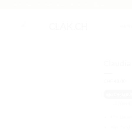
KOSTENLOSER VERSAND AB 150.00 CHF
Newsletter
ANME
Claudia 
CHF
48.00
BESCHREIBU
REZENSIO
47% Baumw
Waschen bi