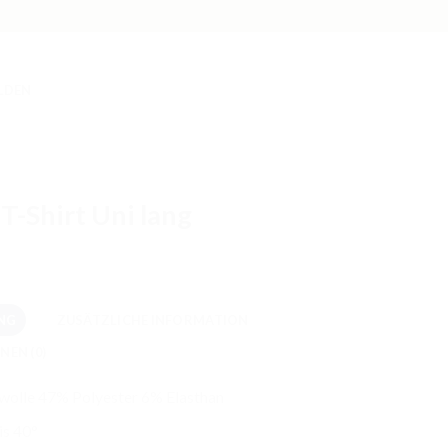
LDEN
T-Shirt Uni lang
NG
ZUSÄTZLICHE INFORMATION
NEN (0)
olle 47% Polyester 6% Elasthan
s 40°