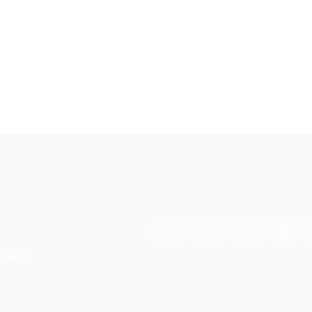
n.
touren