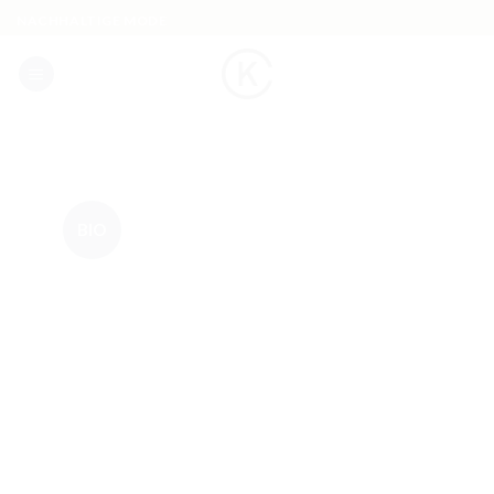
Skip
NACHHALTIGE MODE
to
content
BIO