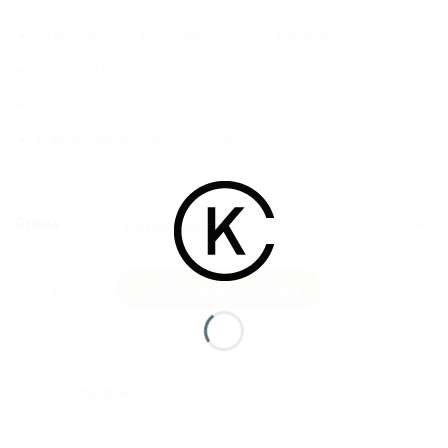
Material: 95% Bio-Baumwolle 5% Elasthan
Waschen bis 30°
Abgebildet ist die Grösse S/M
Handgemacht in der Schweiz
ZURÜCKSETZEN
Grösse
Claudia BIO-T-Shirt Cognac Lang Menge
IN DEN WARENKORB
Artikelnummer:
100342
Kategorie:
Oberteile