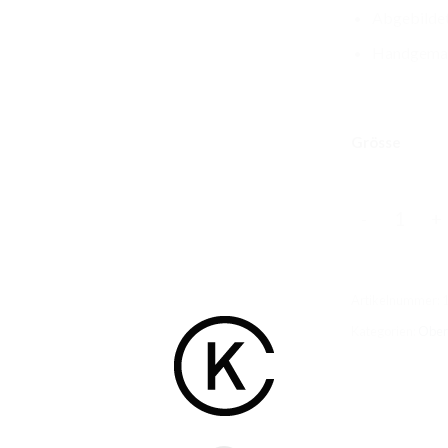
Abgebildet
Handgemac
Grösse
Caroline T-
Artikelnummer:
Kategorien:
Obert