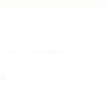
LDEN
e T-Shirt Sonnenblumen
sprünglicher
Aktueller
HF
25.00
eis
Preis
r:
ist:
NG
ZUSÄTZLICHE INFORMATION
HF 45.00
CHF 25.00.
NEN (0)
 95% Baumwolle 5% Elasthan
s 30°