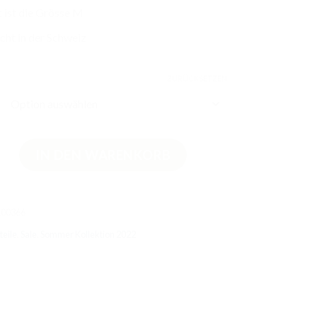
 ist die Grösse M
ht in der Schweiz
ZURÜCKSETZEN
Shirt Sonnenblumen Menge
IN DEN WARENKORB
100366
eile
,
Sale
,
Sommer Kollektion 2022