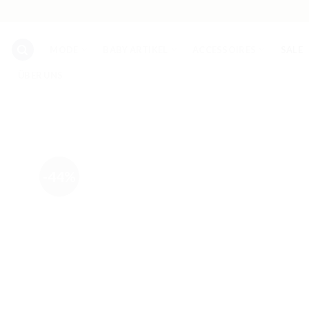
Skip
to
content
MODE
BABY ARTIKEL
ACCESSOIRES
SALE
ÜBER UNS
-44%