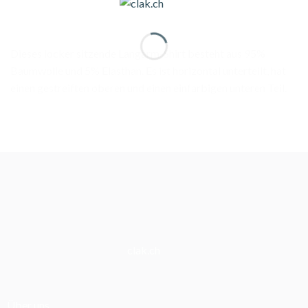
Dieses locker sitzende Langarm-Shirt besteht aus 95%
Baumwolle und 5% Elasthan. Es ist horizontal unterteilt, hat
einen gestreiften oberen und einen einfarbigen unteren Teil.
clak.ch
Über uns