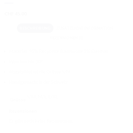
CHF
45.00
BESCHREIBUNG
ZUSÄTZLICHE INFORMATION
REZENSIONEN (0)
Material: 95% Recycelte Baumwolle 5% Elasthan
Waschen bis 30°
Abgebildet ist die Grösse S/M
Handgemacht in der Schweiz
S/M, M/L, L/XL
Grösse
Rezensionen
Es gibt noch keine Rezensionen.