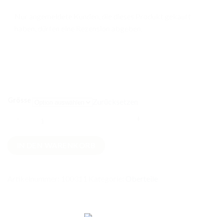
Nur angemeldete Kunden, die dieses Produkt gekauft
haben, dürfen eine Rezension abgeben.
Grösse
Zurücksetzen
Barbara
IN DEN WARENKORB
T-
Shirt
Langarm
Artikelnummer:
100311
Kategorie:
Oberteile
Jeansblau
Menge