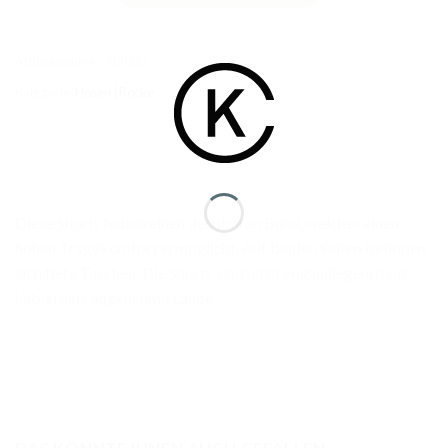
Artikelnummer:
100351
Kategorie:
Hosen | Röcke
Diese Shorts haben einen dehnbaren Bund, welcher einen
hohen Tragekomfort ermöglicht. Auf beiden Seiten befinden
sich tiefe Taschen. Die Shorts sind nicht eng anliegend und
haben eine angenehme Länge.
DAS KÖNNTE IHNEN AUCH GEFALLEN …