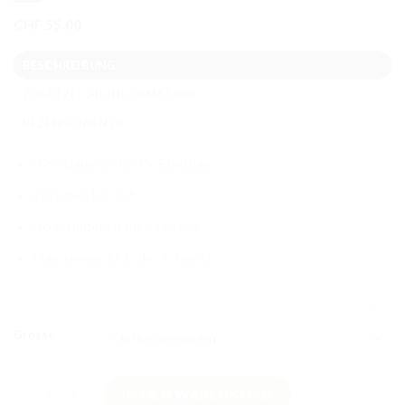
CHF
55.00
BESCHREIBUNG
ZUSÄTZLICHE INFORMATION
REZENSIONEN (0)
92% Baumwolle 8% Elasthan
Waschen bis 30°
Abgebildet ist die Grösse S
Handgemacht in der Schweiz
ZURÜCKSETZEN
Grösse
Sternen Shorts Jeansblau Menge
IN DEN WARENKORB