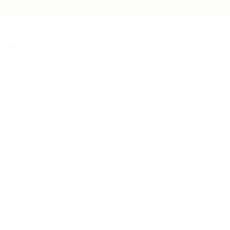
Newsletter
KOSTENLOSER VERSAND AB 150.00 CHF
BABY ARTIKEL
ACCESSOIRES
SALE
ÜBER UNS