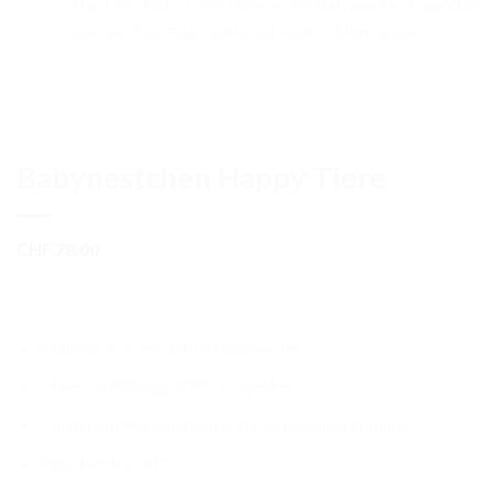
Haut des Babys. Die Grösse des Babynestes kann über d
werden. Das Baby nicht unbeaufsichtigt lassen.
Babynestchen Happy Tiere
CHF
78.00
Materia Aussen: 100% Baumwolle
Material Füllung: 100% Polyester
Kordel mit Kordelstopper für Grössenverstellung
Waschen bis 30°