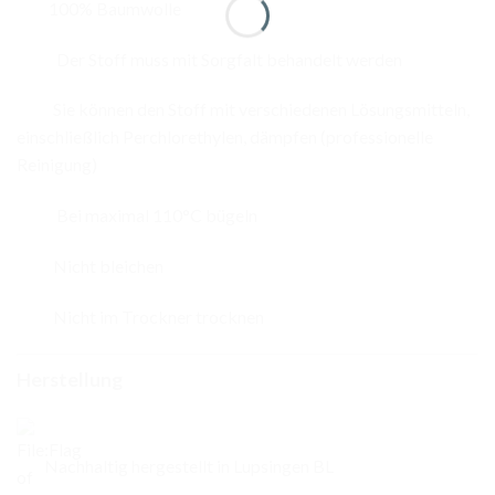
100% Baumwolle
Der Stoff muss mit Sorgfalt behandelt werden
Sie können den Stoff mit verschiedenen Lösungsmitteln,
einschließlich Perchlorethylen, dämpfen (professionelle
Reinigung)
Bei maximal 110°C bügeln
Nicht bleichen
Nicht im Trockner trocknen
Herstellung
Nachhaltig hergestellt in Lupsingen BL