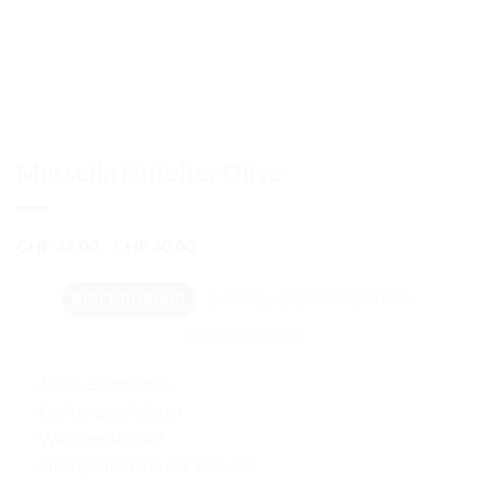
Musselin Einteiler Olive
Preisspanne:
CHF
34.00
–
CHF
40.00
CHF 34.00
bis
BESCHREIBUNG
ZUSÄTZLICHE INFORMATION
CHF 40.00
REZENSIONEN (0)
-100% Baumwolle
-Locker geschnitten
-Waschen bis 30°
-Handgemacht in der Schweiz