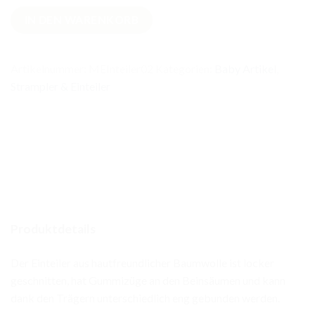
Musselin
IN DEN WARENKORB
Einteiler
Olive
Menge
Artikelnummer:
MEInteiler02
Kategorien:
Baby Artikel
,
Strampler & Einteiler
Produktdetails
Der Einteiler aus hautfreundlicher Baumwolle ist locker
geschnitten, hat Gummizüge an den Beinsäumen und kann
dank den Trägern unterschiedlich eng gebunden werden.