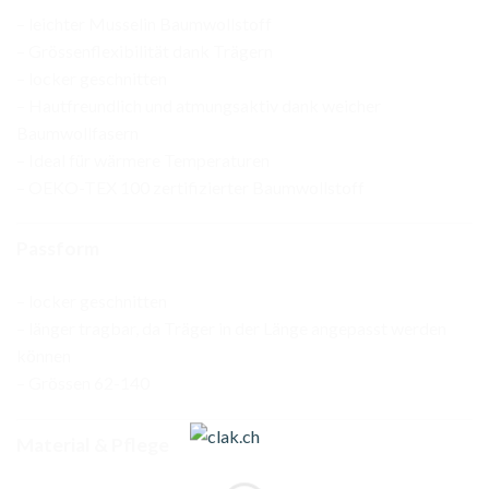
– leichter Musselin Baumwollstoff
– Grössenflexibilität dank Trägern
– locker geschnitten
– Hautfreundlich und atmungsaktiv dank weicher
Baumwollfasern
– Ideal für wärmere Temperaturen
– OEKO-TEX 100 zertifizierter Baumwollstoff
Passform
– locker geschnitten
– länger tragbar, da Träger in der Länge angepasst werden
können
– Grössen 62-140
Material & Pflege