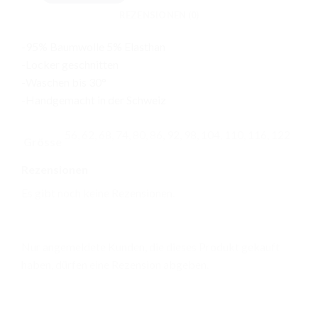
CHF 39.00
REZENSIONEN (0)
-95% Baumwolle 5% Elasthan
-Locker geschnitten
-Waschen bis 30°
-Handgemacht in der Schweiz
56, 62, 68, 74, 80, 86, 92, 98, 104, 110, 116, 122
Grösse
Rezensionen
Es gibt noch keine Rezensionen.
Nur angemeldete Kunden, die dieses Produkt gekauft
haben, dürfen eine Rezension abgeben.