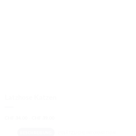
Latzhose Katzen
Preisspanne:
CHF
34.00
–
CHF
39.00
CHF 34.00
bis
BESCHREIBUNG
ZUSÄTZLICHE INFORMATION