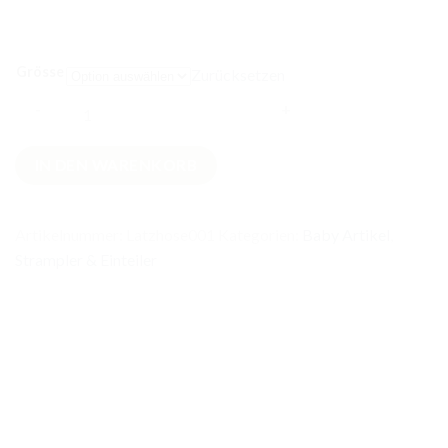
Grösse
Zurücksetzen
Latzhose
IN DEN WARENKORB
Katzen
Menge
Artikelnummer:
Latzhose001
Kategorien:
Baby Artikel
,
Strampler & Einteiler