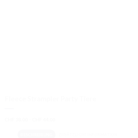
Fleece Strampler Party Tiere
Preisspanne:
CHF
38.00
–
CHF
44.00
CHF 38.00
bis
BESCHREIBUNG
ZUSÄTZLICHE INFORMATION