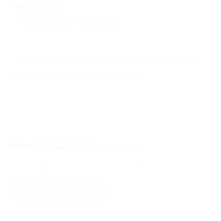
Rezensionen
Es gibt noch keine Rezensionen.
Nur angemeldete Kunden, die dieses Produkt gekauft
haben, dürfen eine Rezension abgeben.
Grösse
Zurücksetzen
Fleece
IN DEN WARENKORB
Strampler
Party