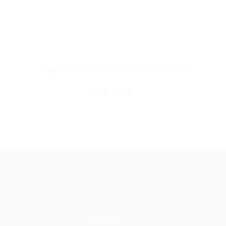
Knopfdruck-Täschli Heissluftballoons Rot
CHF
18.00
clak.ch