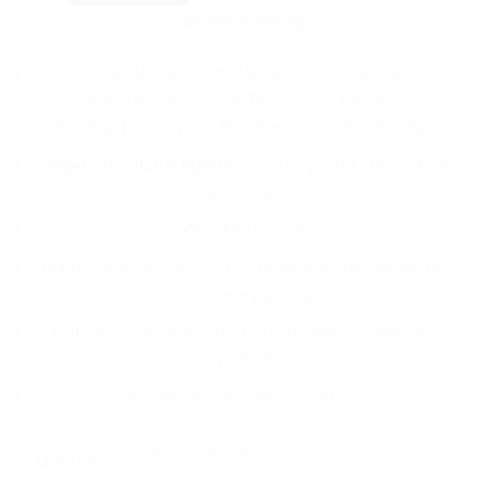
CHF 44.00
REZENSIONEN (0)
Material innen: 95% Baumwolle 5% Elasthan
Material aussen: oberer Teil 95% Baumwolle 5%
Elasthan | unterer Teil 95% Baumwolle 5% Elasthan
angeraute, flauschige
Innenseite – perfekt für kältere
Jahreszeiten
Waschen bis 30°
Bündchen können hoch – und runtergefaltet werden für
Grössenanpassung
Druckknöpfe für praktisches und einfaches Windeln
wechseln
Handgemacht in der Schweiz
56, 62, 68, 74, 80, 86, 92
Grösse