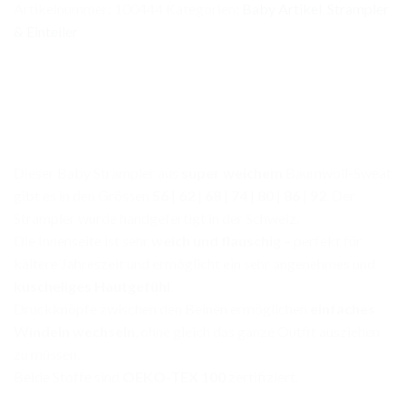
Tiere
Artikelnummer:
100444
Kategorien:
Baby Artikel
,
Strampler
Menge
& Einteiler
Dieser Baby Strampler aus
super weichem
Baumwoll-Sweat
gibt es in den Grössen
56
|
62
|
68
|
74
|
80
|
86
|
92
. Der
Strampler wurde handgefertigt in der Schweiz.
Die Innenseite ist sehr
weich und flauschig
– perfekt für
kältere Jahreszeit und ermöglicht ein sehr angenehmes und
kuscheliges Hautgefühl
.
Druckknöpfe zwischen den Beinen ermöglichen
einfaches
Windeln wechseln
, ohne gleich das ganze Outfit ausziehen
zu müssen.
Beide Stoffe sind
OEKO-TEX 100
zertifiziert.