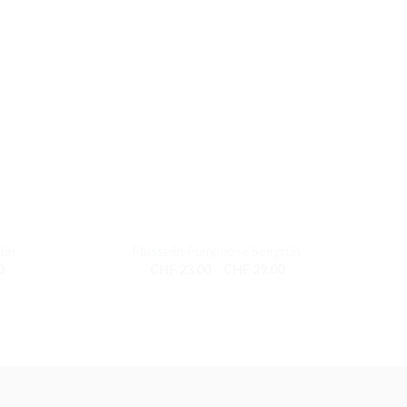
+
rün
Musselin Pumphose Seegrün
Preisspanne:
Preisspanne:
0
CHF
23.00
–
CHF
29.00
CHF 16.00
CHF 23.00
bis
bis
CHF 18.00
CHF 29.00