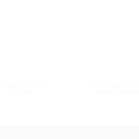
+
rgummi Schleife Seegrün
Musselin Bummies Seeg
CHF
7.00
CHF
16.00
–
CHF
18.0