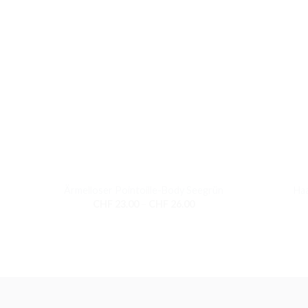
+
+
Ärmelloser Pointoille-Body Seegrün
Haa
Preisspanne:
CHF
23.00
–
CHF
26.00
CHF 23.00
bis
CHF 26.00