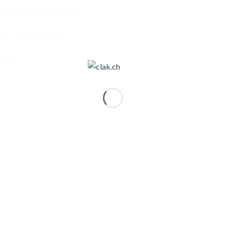
umwolle gibt es in den
le – perfekt für die
iert.
 …