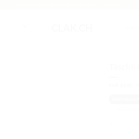
KOSTENLOSER VERSAND AB 150.00 CHF
Newsletter
ANME
Täschli
CHF
23.00
–
BESCHREIBU
REZENSIO
M