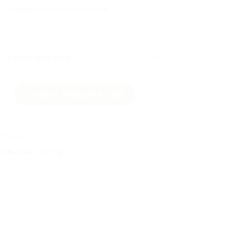
Handgemacht in der Schweiz
ZURÜCKSETZEN
rteil Meereswelt Menge
IN DEN WARENKORB
Oberteil015
Artikel
,
Shirts und Tops