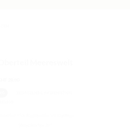
LDEN
 Oberteil Meereswelt
Preisspanne:
CHF
28.00
CHF 23.00
bis
NG
ZUSÄTZLICHE INFORMATION
CHF 28.00
NEN (0)
aterial: 95% Baumwolle 5% Elasthan
Waschen bis 30°