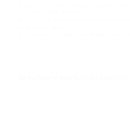
Dieses Kurzarm-Oberteil für Babys aus superschöner Ba
Grössen
62
|
68
|
74
|
80
|
86
|
92
.
Das Oberteil ist aus hochwertiger, sehr weicher Baumwol
zarte Haut von Babys.
Der Baumwollstoff ist
OEKO-TEX 100 & GOTS
zertifiz
DAS KÖNNTE IHNEN AUCH GEFALLEN