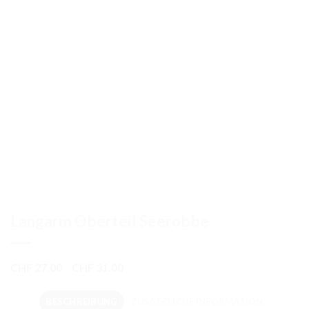
Langarm Oberteil Seerobbe
Preisspanne:
CHF
27.00
–
CHF
31.00
CHF 27.00
bis
BESCHREIBUNG
ZUSÄTZLICHE INFORMATION