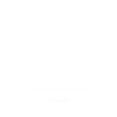
Knopfdruck-Täschli Seerobbe
CHF
18.00