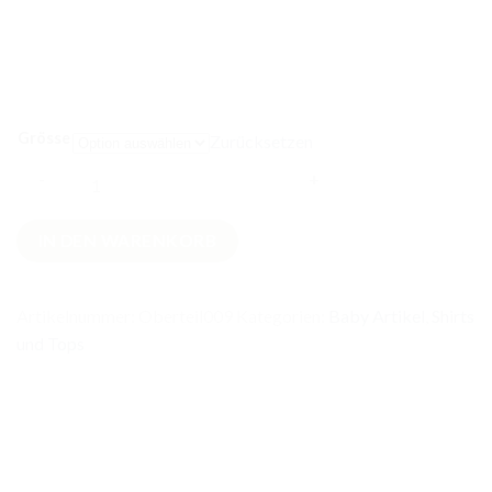
Grösse
Zurücksetzen
Langarm
IN DEN WARENKORB
Oberteil
Seerobbe
Menge
Artikelnummer:
Oberteil009
Kategorien:
Baby Artikel
,
Shirts
und Tops