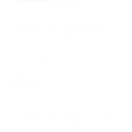
CHF 31.00
REZENSIONEN (0)
Material: 95% Bio-Baumwolle 5% Elasthan
amerikanischer Ausschnitt ermöglicht einfaches An- und
Ausziehen
Waschen bis 30°
Handgemacht in der Schweiz
56, 62, 68, 74, 80, 86, 92
Grösse
Rezensionen
Es gibt noch keine Rezensionen.
Nur angemeldete Kunden, die dieses Produkt gekauft
haben, dürfen eine Rezension abgeben.