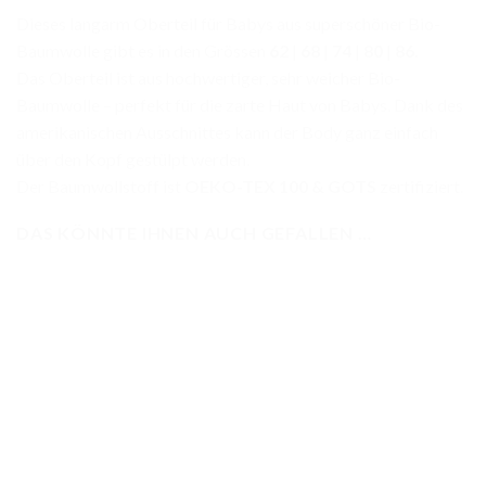
Dieses langarm Oberteil für Babys aus superschöner Bio-
Baumwolle gibt es in den Grössen
62
|
68
|
74
|
80
|
86.
Das Oberteil ist aus hochwertiger, sehr weicher Bio-
Baumwolle – perfekt für die zarte Haut von Babys. Dank des
amerikanischen Ausschnittes kann der Body ganz einfach
über den Kopf gestülpt werden.
Der Baumwollstoff ist
OEKO-TEX 100 & GOTS
zertifiziert.
DAS KÖNNTE IHNEN AUCH GEFALLEN …