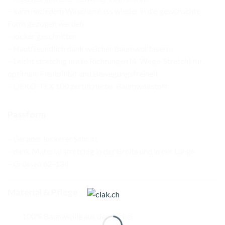
– kann nach dem Waschen nass wieder in die gewünschte
Form gezogen werden
– locker geschnitten
– Hautfreundlich dank weicher Baumwollfasern
– Leicht stretchig in alle Richtungen (4-Wege-Stretch) für
optimale Flexibilität und Bewegungsfreiheit
– OEKO-TEX 100 zertifizierter Baumwollstoff
Passform
– Gerader lockerer Schnitt
– dank Material stretchig in der Breite und in der Länge
– Grössen 62-134
Material & Pflege
100% Baumwolle aus der Türkei