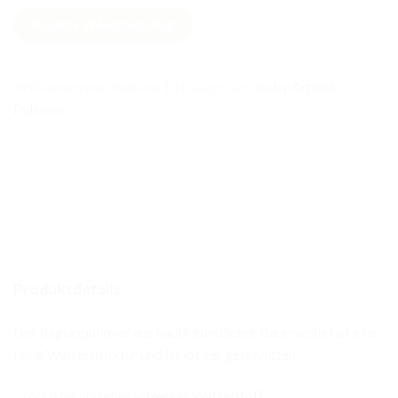
Waffel
IN DEN WARENKORB
Pullover
Olive
Menge
Artikelnummer:
Pullover13
Kategorien:
Baby Artikel
,
Pullover
Produktdetails
Der Raglanpullover aus hautfreundlicher Baumwolle hat eine
feine Waffelstruktur und ist locker geschnitten.
– robuster und eher schwerer Waffelstoff