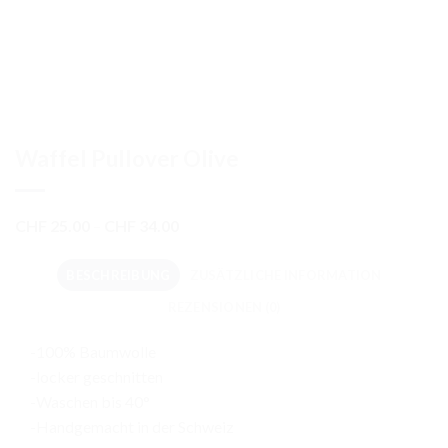
Waffel Pullover Olive
Preisspanne:
CHF
25.00
–
CHF
34.00
CHF 25.00
bis
BESCHREIBUNG
ZUSÄTZLICHE INFORMATION
CHF 34.00
REZENSIONEN (0)
-100% Baumwolle
-locker geschnitten
-Waschen bis 40°
-Handgemacht in der Schweiz