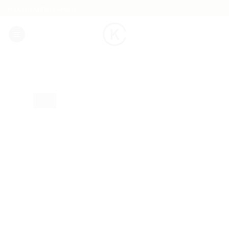
Skip
NACHHALTIGE MODE
to
content
-28%