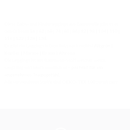
Diese Baby- und Kinderleggings aus Baumwolle gibt es in
den Grössen
56 | 62
|
68
|
74
|
80
|
86
|
92 | 98 | 104 | 110 |
116 | 122 | 128 | 134.
Es gibt die Leggings in (von links nach rechts)
Altgrün |
Kupfer | Marine | Braun | Altrosa.
Die Leggings ist aus Baumwoll-Stoff welcher weich,
saugfähig und hautfreundlich ist –
perfekt für ein
angenehmes Tragegefühl.
Alle verwendeten Stoffe sind
OEKO-TEX 100
zertifiziert.