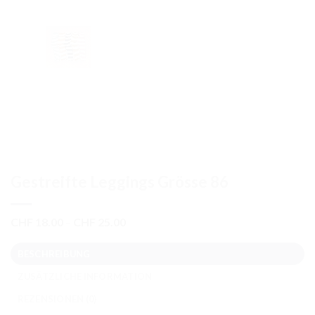
Gestreifte Leggings Grösse 86
Preisspanne:
CHF
18.00
–
CHF
25.00
CHF 18.00
bis
BESCHREIBUNG
CHF 25.00
ZUSÄTZLICHE INFORMATION
REZENSIONEN (0)