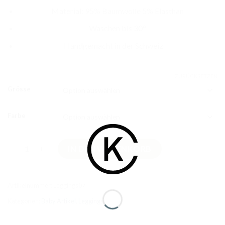
Material: 95% Baumwolle 5% Elasthan
Waschen bis 30°
Handgemacht in der Schweiz
ZURÜCKSETZEN
Grösse
Farbe
Gestreifte Leggings Grösse 86 Menge
IN DEN WARENKORB
Artikelnummer:
Leggings07
Kategorien:
Baby Artikel
,
Leggings