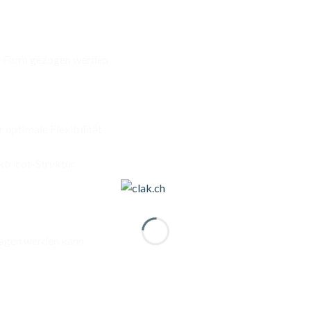
te Form gezogen werden
r optimale Flexibilität
ktricot-Struktur
tragen werden kann