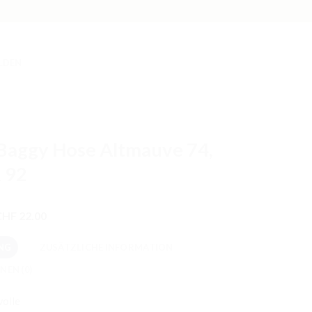
LDEN
Baggy Hose Altmauve 74,
& 92
Preisspanne:
CHF
22.00
CHF 19.00
bis
NG
ZUSÄTZLICHE INFORMATION
CHF 22.00
NEN (0)
olle