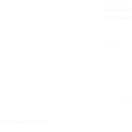
-Baggy Fit
-Waschen bis
-Handgemacht
Grösse
Waffel Bagg
Artikelnummer:
Kategorien:
Baby 
sitzt locker und hat am