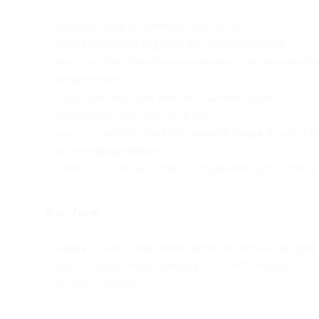
– robuster und eher schwerer Waffelstoff
– widerstandsfähig gegen langfristige Abnutzung
– kann nach dem Waschen nass wieder in die gewünsch
– Baggy Schnitt
– Hautfreundlich dank weicher Baumwollfasern
– Baumwollkordel ziert den Bund
– Leicht stretchig in alle Richtungen (4-Wege-Stretch) fü
und Bewegungsfreiheit
– OEKO-TEX 100 zertifizierter Baumwollstoff mit Stric
Passform
– Baggy Fit, eher lange Beine damit die Hose länger ge
– dank Material leicht stretchig in alle 4 Richtungen
– Grössen 56-134