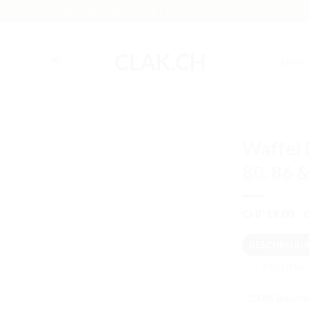
KOSTENLOSER VERSAND AB 150.00 CHF
Newsletter
ANME
Waffel 
80, 86 
CHF
19.00
–
BESCHREIBU
REZENSIO
-100% Baumw