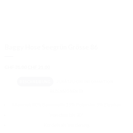
Baggy Hose Seegrün Grösse 86
Ursprünglicher
Aktueller
CHF
31.00
CHF
21.00
Preis
Preis
war:
ist:
BESCHREIBUNG
ZUSÄTZLICHE INFORMATION
CHF 31.00
CHF 21.00.
REZENSIONEN (0)
Material: 80% Baumwolle 15% Polyester 5% Elasthan
Waschen bis 30°
Kordeln als Verzierung