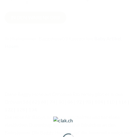
Baggy
IN DEN WARENKORB
Hose
Seegrün
Grösse
Artikelnummer:
Baggyhose03
Kategorien:
Baby Artikel
,
86
Hosen
Menge
Diese Baggy Hose aus Ottoman Rib Jersey gibt es in den
Grössen
56
|
62
|
68
|
74
|
80
|
86
|
92 | 98 | 104 | 110 | 116 |
122 | 128 | 134.
Die Hose für Babys ist locker geschnitten und hat einen
elastischen Gummizug am Bund und Bündchen an den
Beinsäumen. Die Baggy Hose ist auf der Innenseite weich und