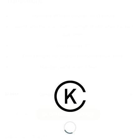
REZENSIONEN (0)
Material: 95% Baumwolle 5% Elasthan
amerikanischer Ausschnitt ermöglicht einfaches An- und
Ausziehen
Waschen bis 30°
Druckknöpfe für praktisches Windeln wechseln
Handgemacht in der Schweiz
ZURÜCKSETZEN
Grösse
Langarmbody Heissluftballoons Seegrün Grösse 86 Menge
IN DEN WARENKORB
Artikelnummer:
Body012