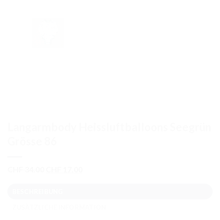
Langarmbody Heissluftballoons Seegrün
Grösse 86
Ursprünglicher
Aktueller
CHF
34.00
CHF
17.00
Preis
Preis
war:
ist:
BESCHREIBUNG
CHF 34.00
CHF 17.00.
ZUSÄTZLICHE INFORMATION