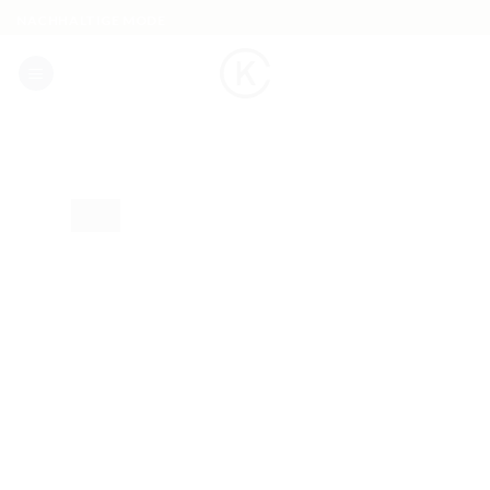
Skip
NACHHALTIGE MODE
to
content
-50%