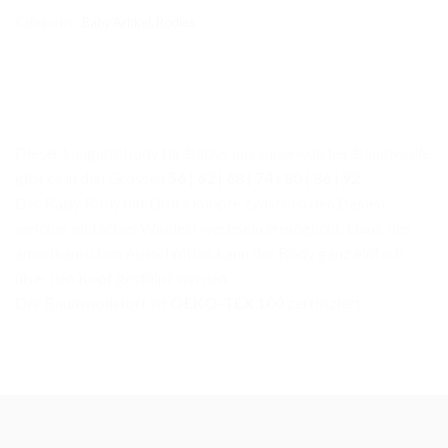
Kategorien:
Baby Artikel
,
Bodies
Dieser Langarmbody für Babys aus superweicher Baumwolle
gibt es in den Grössen
56
|
62
|
68
|
74
|
80
|
86
|
92
.
Der Baby Body hat Druckknöpfe zwischen den Beinen,
welcher einfaches Windeln wechseln ermöglicht. Dank des
amerikanischen Ausschnittes kann der Body ganz einfach
über den Kopf gestülpt werden.
Der Baumwollstoff ist
OEKO-TEX 100
zertifiziert.