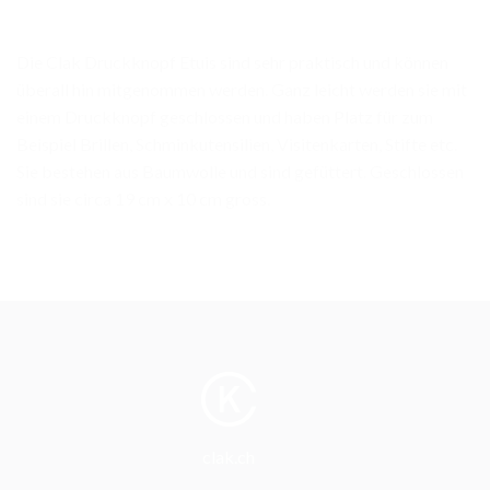
Die Clak Druckknopf Etuis sind sehr praktisch und können
überall hin mitgenommen werden. Ganz leicht werden sie mit
einem Druckknopf geschlossen und haben Platz für zum
Beispiel Brillen, Schminkutensilien, Visitenkarten, Stifte etc.
Sie bestehen aus Baumwolle und sind gefüttert. Geschlossen
sind sie circa 19 cm x 10 cm gross.
clak.ch