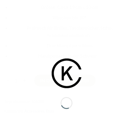
Grösse: Circa 19 cm x 10 cm
Waschen bis 30°
Praktisch für Brillen, Taschentücher, Stifte,
Schminkutensilien etc.
Druckknopfverschluss
Handgemacht in der Schweiz
Knopfdruck-Täschli Orcas Menge
IN DEN WARENKORB
Artikelnummer:
100398
Kategorien:
Accessoires
,
Etuis