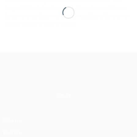
einem Druckknopf geschlossen und haben Platz für zum
Beispiel Brillen, Schminkutensilien, Visitenkarten, Stifte etc.
Sie bestehen aus Baumwolle und sind gefüttert. Geschlossen
sind sie circa 19 cm x 10 cm gross.
clak.ch
Über uns
Kontakt