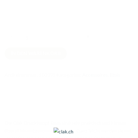
Knopfdruck-
IN DEN WARENKORB
Täschli
Autos
Rot
Artikelnummer:
100395
Kategorien:
Accessoires
,
Etuis
Menge
Die Clak Druckknopf Etuis sind sehr praktisch und können
überall hin mitgenommen werden. Ganz leicht werden sie mit