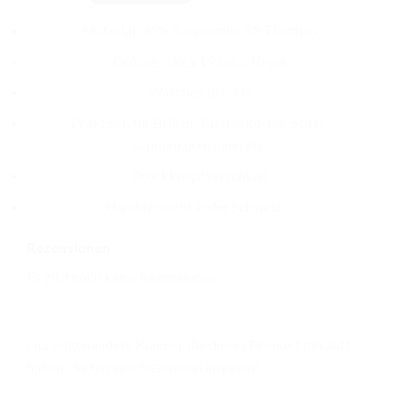
Material: 95% Baumwolle 5% Elasthan
Grösse: Circa 19 cm x 10 cm
Waschen bis 30°
Praktisch für Brillen, Taschentücher, Stifte,
Schminkutensilien etc.
Druckknopfverschluss
Handgemacht in der Schweiz
Rezensionen
Es gibt noch keine Rezensionen.
Nur angemeldete Kunden, die dieses Produkt gekauft
haben, dürfen eine Rezension abgeben.