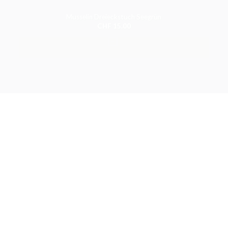
Musselin Dreieckstuch Seegrün
CHF
15.00
+
-33%