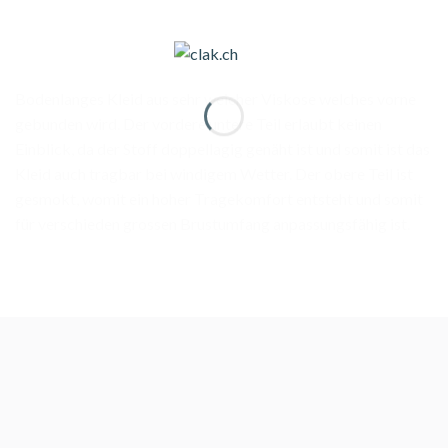
Bodenlanges Kleid aus sehr weicher Viskose welches vorne
gebunden wird. Der vordere untere Teil erlaubt keinen
Einblick, da der Stoff doppellagig genäht ist und somit ist das
Kleid auch tragbar bei windigem Wetter. Der obere Teil ist
gesmokt, womit ein hoher Tragekomfort entsteht und somit
für verschieden grossen Brustumfang anpassungsfähig ist.