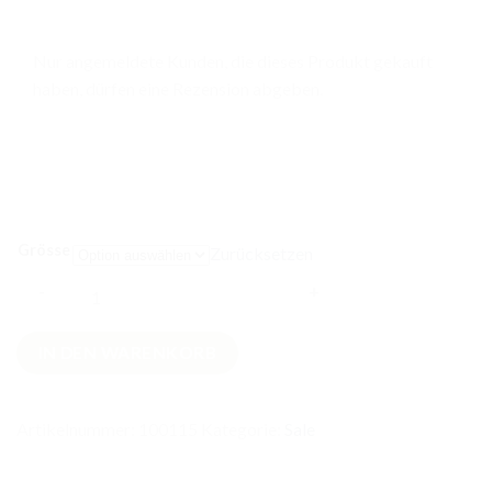
Nur angemeldete Kunden, die dieses Produkt gekauft
haben, dürfen eine Rezension abgeben.
Grösse
Zurücksetzen
Palmenblatt
IN DEN WARENKORB
Maxi
Kleid
Menge
Artikelnummer:
100115
Kategorie:
Sale