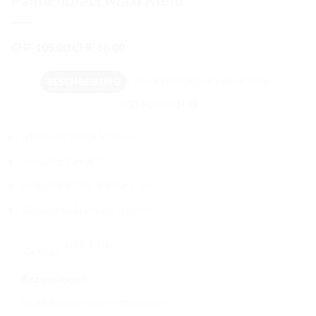
Palmenblatt Maxi Kleid
Ursprünglicher
Aktueller
CHF
105.00
CHF
68.00
Preis
Preis
war:
ist:
BESCHREIBUNG
ZUSÄTZLICHE INFORMATION
CHF 105.00
CHF 68.00.
REZENSIONEN (0)
Material: 100% Viskose
Waschen bei 30°
Abgebildet ist Grösse S/M
Entworfen in Basel, Schweiz
S/M, M/L
Grösse
Rezensionen
Es gibt noch keine Rezensionen.