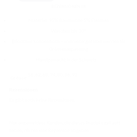
CHF 23.00
CHF 13.00.
REZENSIONEN (0)
Material: 95% Baumwolle 5% Elasthan
Waschen bis 30°
Bündchen können hoch – und runtergefaltet werden für
Grössenanpassung
Handgemacht in der Schweiz
56, 62, 68, 74, 80, 86, 92
Grösse
Rezensionen
Es gibt noch keine Rezensionen.
Nur angemeldete Kunden, die dieses Produkt gekauft
haben, dürfen eine Rezension abgeben.