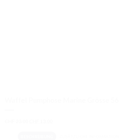
Waffel Pumphose Marine Grösse 56
Ursprünglicher
Aktueller
CHF
23.00
CHF
13.00
Preis
Preis
war:
ist:
BESCHREIBUNG
ZUSÄTZLICHE INFORMATION