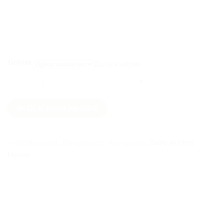
Grösse
Zurücksetzen
Waffel
IN DEN WARENKORB
Pumphose
Marine
Grösse
Artikelnummer:
Pumphose05
Kategorien:
Baby Artikel
,
56
Hosen
Menge