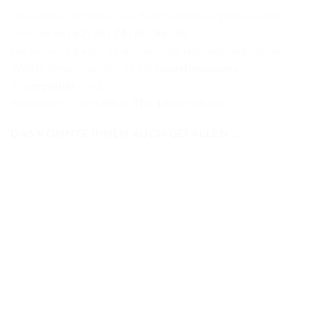
Diese Baby Pumphose aus Baumwolljersey gibt es in den
Grössen
56
|
62
|
68
|
74
|
80
|
86
|
92
.
Die Hose für Babys ist aus weichem und hautfreundlichem
Waffel-Jersey, welcher für ein
superbequemes
Tragegefühl
sorgt.
Beide Stoffe sind
OEKO-TEX 100
zertifiziert.
DAS KÖNNTE IHNEN AUCH GEFALLEN …