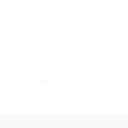
Waffel Pullover Teddybären Marine
Preisspanne:
CHF
20.00
–
CHF
25.00
CHF 20.00
bis
CHF 25.00